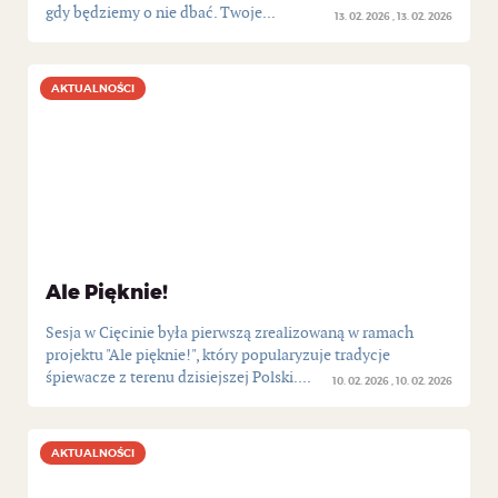
gdy będziemy o nie dbać. Twoje...
13. 02. 2026
13. 02. 2026
AKTUALNOŚCI
AKTUALNOŚCI
Ale Pięknie!
Sesja w Cięcinie była pierwszą zrealizowaną w ramach
projektu "Ale pięknie!", który popularyzuje tradycje
śpiewacze z terenu dzisiejszej Polski....
10. 02. 2026
10. 02. 2026
AKTUALNOŚCI
AKTUALNOŚCI