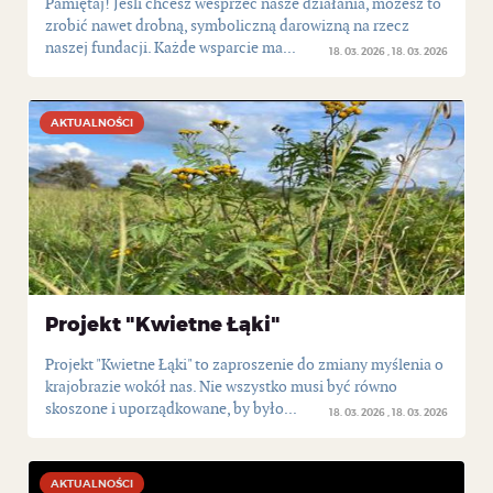
Pamiętaj! Jeśli chcesz wesprzeć nasze działania, możesz to
zrobić nawet drobną, symboliczną darowizną na rzecz
naszej fundacji. Każde wsparcie ma...
18. 03. 2026
18. 03. 2026
AKTUALNOŚCI
AKTUALNOŚCI
Projekt "Kwietne Łąki"
Projekt "Kwietne Łąki" to zaproszenie do zmiany myślenia o
krajobrazie wokół nas. Nie wszystko musi być równo
skoszone i uporządkowane, by było...
18. 03. 2026
18. 03. 2026
AKTUALNOŚCI
AKTUALNOŚCI