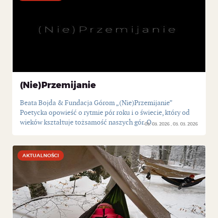
(Nie)Przemijanie
Beata Bojda & Fundacja Górom „(Nie)Przemijanie”
Poetycka opowieść o rytmie pór roku i o świecie, który od
wieków kształtuje tożsamość naszych gór. O...
03. 03. 2026
03. 03. 2026
AKTUALNOŚCI
AKTUALNOŚCI