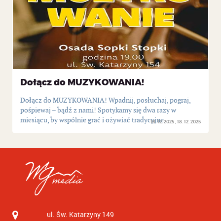
Dołącz do MUZYKOWANIA!
Dołącz do MUZYKOWANIA! Wpadnij, posłuchaj, pograj,
pośpiewaj – bądź z nami! Spotykamy się dwa razy w
miesiącu, by wspólnie grać i ożywiać tradycyjne...
18. 12. 2025
18. 12. 2025
ul. Św. Katarzyny 149