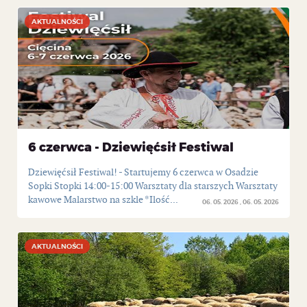
AKTUALNOŚCI
AKTUALNOŚCI
6 czerwca - Dziewięćsił Festiwal
Dziewięćsił Festiwal! - Startujemy 6 czerwca w Osadzie
Sopki Stopki 14:00-15:00 Warsztaty dla starszych Warsztaty
kawowe Malarstwo na szkle *Ilość...
06. 05. 2026
06. 05. 2026
AKTUALNOŚCI
AKTUALNOŚCI