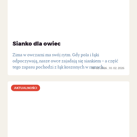
Sianko dla owiec
Zima w owczarni ma swój rytm. Gdy pola i łąki
odpoczywają, nasze owce zajadają się siankiem – a część
tego zapasu pochodzi z łąk koszonych w ramach...
10. 02. 2026
10. 02. 2026
AKTUALNOŚCI
AKTUALNOŚCI