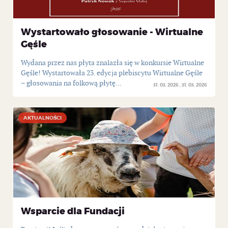
Wystartowało głosowanie - Wirtualne
Gęśle
Wydana przez nas płyta znalazła się w konkursie Wirtualne
Gęśle! Wystartowała 23. edycja plebiscytu Wirtualne Gęśle
– głosowania na folkową płytę...
31. 03. 2026
31. 03. 2026
AKTUALNOŚCI
AKTUALNOŚCI
Wsparcie dla Fundacji