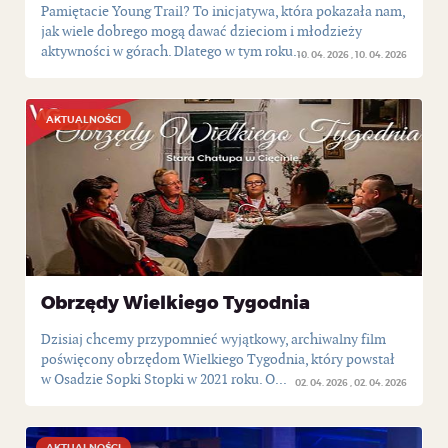
Pamiętacie Young Trail? To inicjatywa, która pokazała nam,
jak wiele dobrego mogą dawać dzieciom i młodzieży
aktywności w górach. Dlatego w tym roku...
10. 04. 2026
10. 04. 2026
AKTUALNOŚCI
AKTUALNOŚCI
Obrzędy Wielkiego Tygodnia
Dzisiaj chcemy przypomnieć wyjątkowy, archiwalny film
poświęcony obrzędom Wielkiego Tygodnia, który powstał
w Osadzie Sopki Stopki w 2021 roku. O...
02. 04. 2026
02. 04. 2026
AKTUALNOŚCI
AKTUALNOŚCI