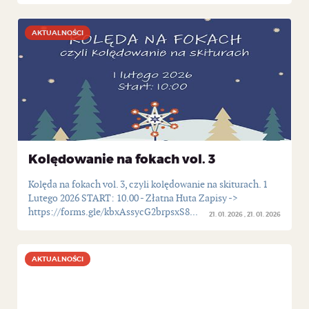
AKTUALNOŚCI
AKTUALNOŚCI
Kolędowanie na fokach vol. 3
Kolęda na fokach vol. 3, czyli kolędowanie na skiturach. 1
Lutego 2026 START: 10.00 - Złatna Huta Zapisy ->
https://forms.gle/kbxAssycG2brpsxS8...
21. 01. 2026
21. 01. 2026
AKTUALNOŚCI
AKTUALNOŚCI