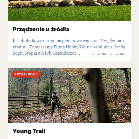
Przędzenie u źródła
Jest dodatkowy termin na plenerowy warsztat "Przędzenie u
źródła" - Zapraszamy Firma Hobby Wełna wspólnie z Osadą
Sopki Stopki ułożyły kalendarze i...
10. 04. 2026
10. 04. 2026
AKTUALNOŚCI
AKTUALNOŚCI
Young Trail