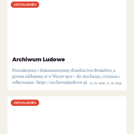
AKTUALNOŚCI
AKTUALNOŚCI
Archiwum Ludowe
Poszukujemy i dokumentujemy dziedzictwo Beskidów, a
potem oddajemy je w Wasze ręce – do słuchania, czytania i
odkrywania - https://archiwumludowe.pl...
14. 01. 2026
14. 01. 2026
AKTUALNOŚCI
AKTUALNOŚCI