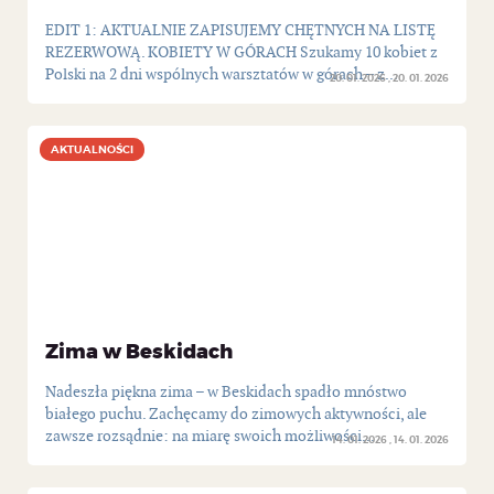
EDIT 1: AKTUALNIE ZAPISUJEMY CHĘTNYCH NA LISTĘ
REZERWOWĄ. KOBIETY W GÓRACH Szukamy 10 kobiet z
Polski na 2 dni wspólnych warsztatów w górach – z...
20. 01. 2026
20. 01. 2026
AKTUALNOŚCI
AKTUALNOŚCI
Zima w Beskidach
Nadeszła piękna zima – w Beskidach spadło mnóstwo
białego puchu. Zachęcamy do zimowych aktywności, ale
zawsze rozsądnie: na miarę swoich możliwości...
14. 01. 2026
14. 01. 2026