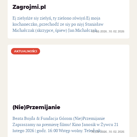
Zagrojmi.pl
Ej zielyńże siy zielyń, ty zielono rówiyń Ej moja
kochaneczko, przechodź ze siy po niyj Stanisław
Michałczak (skrzypce, śpiew) Jan Michałczak...
10. 02. 2026
10. 02. 2026
AKTUALNOŚCI
AKTUALNOŚCI
(Nie)Przemijanie
Beata Bojda & Fundacja Górom (Nie)Przemijanie
Zapraszamy na premierę filmu! Kino Janosik w Żywcu 21
lutego 2026 | godz. 16:00 Wstęp wolny. Teledysk:...
10. 02. 2026
10. 02. 2026