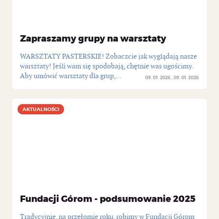
Zapraszamy grupy na warsztaty
WARSZTATY PASTERSKIE! Zobaczcie jak wyglądają nasze
warsztaty! Jeśli wam się spodobają, chętnie was ugościmy.
Aby umówić warsztaty dla grup,...
09. 01. 2026
09. 01. 2026
AKTUALNOŚCI
AKTUALNOŚCI
Fundacji Górom - podsumowanie 2025
Tradycyjnie, na przełomie roku, robimy w Fundacji Górom