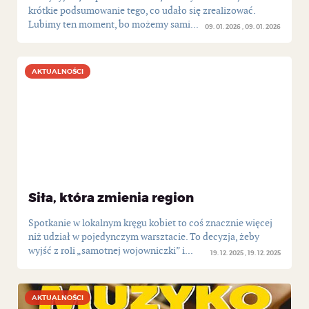
krótkie podsumowanie tego, co udało się zrealizować.
Lubimy ten moment, bo możemy sami...
09. 01. 2026
09. 01. 2026
AKTUALNOŚCI
AKTUALNOŚCI
Siła, która zmienia region
Spotkanie w lokalnym kręgu kobiet to coś znacznie więcej
niż udział w pojedynczym warsztacie. To decyzja, żeby
wyjść z roli „samotnej wojowniczki” i...
19. 12. 2025
19. 12. 2025
AKTUALNOŚCI
AKTUALNOŚCI