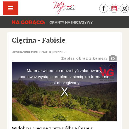
Facebook
YouT
NA GORĄCO:
GRANTY NA INICJATYWY
Cięcina - Fabisie
UTWORZONO: PONIEDZIAŁEK, 07 12 2015
Zapisz obraz z kamery
This
is
a
Materiał wideo nie może być załadowany,
modal
window.
ponieważ wystąpił problem z siecią lub format nie
jest obsługiwany
Widok na Cięcinę z przysiółka Fabisie z