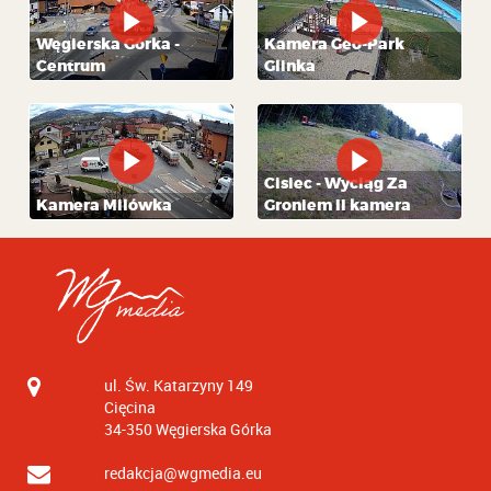
Węgierska Górka -
Kamera Geo-Park
Centrum
Glinka
Cisiec - Wyciąg Za
Kamera Milówka
Groniem II kamera
ul. Św. Katarzyny 149
Cięcina
34-350
Węgierska Górka
redakcja@wgmedia.eu