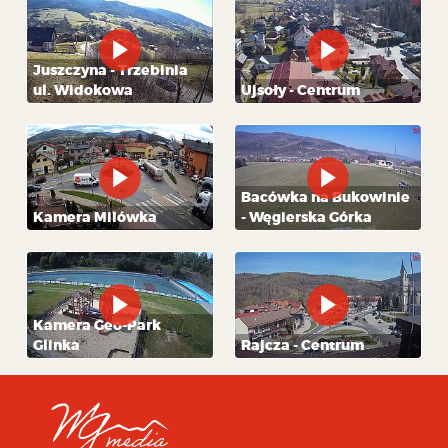
Juszczyna - Trzebinia
ul. Widokowa
Ujsoły - Centrum
Bacówka na Bukowinie
Kamera Milówka
- Węgierska Górka
Kamera Geo-Park
Glinka
Rajcza - Centrum