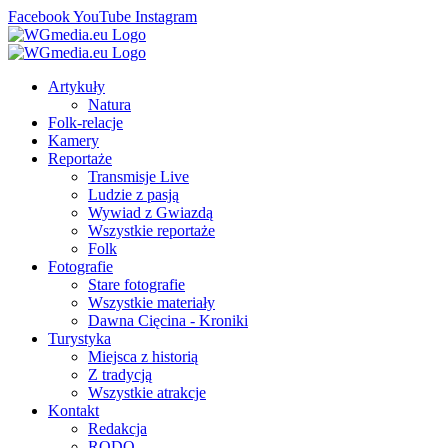
Facebook
YouTube
Instagram
Artykuły
Natura
Folk-relacje
Kamery
Reportaże
Transmisje Live
Ludzie z pasją
Wywiad z Gwiazdą
Wszystkie reportaże
Folk
Fotografie
Stare fotografie
Wszystkie materiały
Dawna Cięcina - Kroniki
Turystyka
Miejsca z historią
Z tradycją
Wszystkie atrakcje
Kontakt
Redakcja
RODO