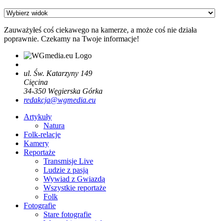
Zauważyłeś coś ciekawego na kamerze, a może coś nie działa
poprawnie. Czekamy na Twoje informacje!
ul. Św. Katarzyny 149
Cięcina
34-350
Węgierska Górka
redakcja@wgmedia.eu
Artykuły
Natura
Folk-relacje
Kamery
Reportaże
Transmisje Live
Ludzie z pasją
Wywiad z Gwiazdą
Wszystkie reportaże
Folk
Fotografie
Stare fotografie