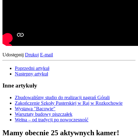
Udostępnij
Drukuj
E-mail
Poprzedni artykuł
Następny artykuł
Inne artykuły
Zbudowaliśmy studio do realizacji nagrań Górali
Zakończenie Szkoły Pasterskiej w Raj w Rozkochowie
Wystawa "Bacowie"
Warsztaty budowy piszczałek
Wełna – od tradycji po nowoczesność
Mamy obecnie 25 aktywnych kamer!