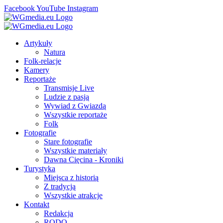
Facebook
YouTube
Instagram
Artykuły
Natura
Folk-relacje
Kamery
Reportaże
Transmisje Live
Ludzie z pasją
Wywiad z Gwiazdą
Wszystkie reportaże
Folk
Fotografie
Stare fotografie
Wszystkie materiały
Dawna Cięcina - Kroniki
Turystyka
Miejsca z historią
Z tradycją
Wszystkie atrakcje
Kontakt
Redakcja
RODO