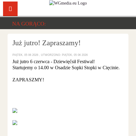
Facebook
YouTu
NA GORĄCO:
Już jutro! Zapraszamy!
PIĄTEK, 05 06 2026
UTWORZONO: PIĄTEK, 05 06 2026
Już jutro 6 czerwca - Dziewięćsił Festiwal!
Startujemy o 14.00 w Osadzie Sopki Stopki w Cięcinie.
ZAPRASZMY!