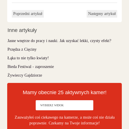
Poprzedni artykuł
Następny artykuł
Inne artykuły
Jasne wnętrze do pracy i nauki. Jak uzyskać lekki, czysty efekt?
Przędza z Cięciny
Łąka to nie tylko kwiaty!
Bieda Festiwal - zaproszenie
Żywieccy Gajdziorze
Mamy obecnie 25 aktywnych kamer!
Zauważyłeś coś ciekawego na kamerze, a może coś nie działa
poprawnie. Czekamy na Twoje informacje!