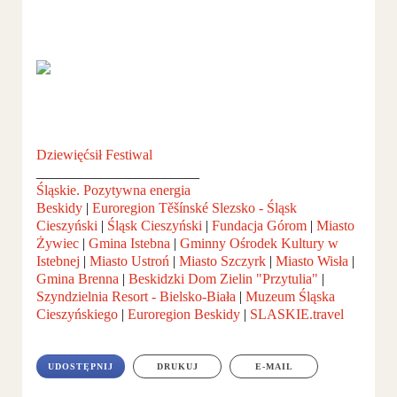
Dziewięćsił Festiwal
_______________________
Śląskie. Pozytywna energia
Beskidy
|
Euroregion Těšínské Slezsko - Śląsk
Cieszyński
|
Śląsk Cieszyński
|
Fundacja Górom
|
Miasto
Żywiec
|
Gmina Istebna
|
Gminny Ośrodek Kultury w
Istebnej
|
Miasto Ustroń
|
Miasto Szczyrk
|
Miasto Wisła
|
Gmina Brenna
|
Beskidzki Dom Zielin "Przytulia"
|
Szyndzielnia Resort - Bielsko-Biała
|
Muzeum Śląska
Cieszyńskiego
|
Euroregion Beskidy
|
SLASKIE.travel
UDOSTĘPNIJ
DRUKUJ
E-MAIL