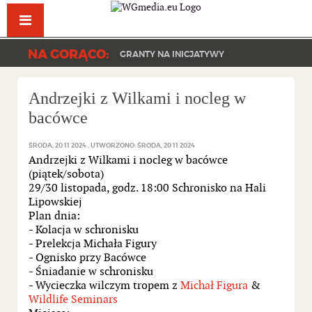
Facebook
YouT
NA GORĄCO:
GRANTY NA INICJATYWY
Andrzejki z Wilkami i nocleg w
bacówce
ŚRODA, 20 11 2024
UTWORZONO: ŚRODA, 20 11 2024
Andrzejki z Wilkami i nocleg w bacówce
(piątek/sobota)
29/30 listopada, godz. 18:00 Schronisko na Hali
Lipowskiej
Plan dnia:
- Kolacja w schronisku
- Prelekcja Michała Figury
- Ognisko przy Bacówce
- Śniadanie w schronisku
- Wycieczka wilczym tropem z
Michał Figura
&
Wildlife Seminars