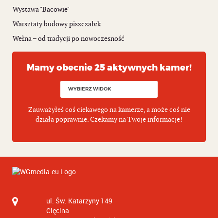
Wystawa "Bacowie"
Warsztaty budowy piszczałek
Wełna – od tradycji po nowoczesność
Mamy obecnie 25 aktywnych kamer!
Zauważyłeś coś ciekawego na kamerze, a może coś nie
działa poprawnie. Czekamy na Twoje informacje!
ul. Św. Katarzyny 149
Cięcina