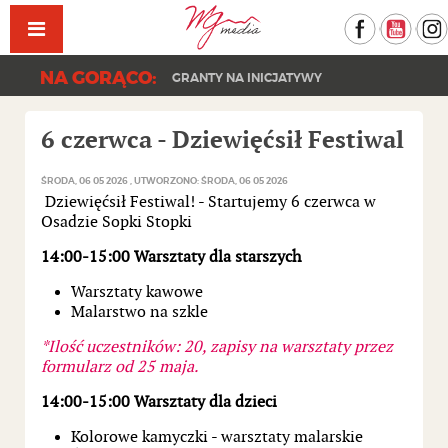
Facebook
YouT
NA GORĄCO:
GRANTY NA INICJATYWY
6 czerwca - Dziewięćsił Festiwal
ŚRODA, 06 05 2026
UTWORZONO: ŚRODA, 06 05 2026
Dziewięćsił Festiwal! - Startujemy 6 czerwca w
Osadzie Sopki Stopki
14:00-15:00 Warsztaty dla starszych
Warsztaty kawowe
Malarstwo na szkle
*Ilość uczestników: 20, zapisy na warsztaty przez
formularz od 25 maja.
14:00-15:00 Warsztaty dla dzieci
Kolorowe kamyczki - warsztaty malarskie