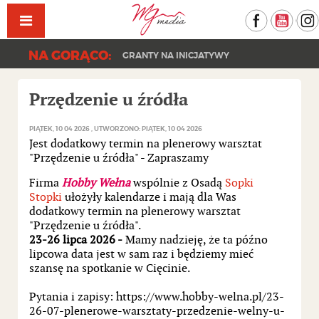
Facebook
YouT
NA GORĄCO:
GRANTY NA INICJATYWY
Przędzenie u źródła
PIĄTEK, 10 04 2026
UTWORZONO: PIĄTEK, 10 04 2026
Jest dodatkowy termin na plenerowy warsztat
"Przędzenie u źródła" - Zapraszamy
Firma
Hobby Wełna
wspólnie z Osadą
Sopki
Stopki
ułożyły kalendarze i mają dla Was
dodatkowy termin na plenerowy warsztat
"Przędzenie u źródła".
23-26 lipca 2026 -
Mamy nadzieję, że ta późno
lipcowa data jest w sam raz i będziemy mieć
szansę na spotkanie w Cięcinie.
Pytania i zapisy: https://www.hobby-welna.pl/23-
26-07-plenerowe-warsztaty-przedzenie-welny-u-