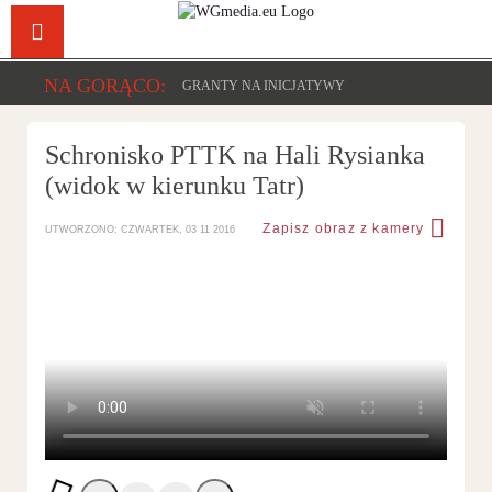
Facebook
YouTu
NA GORĄCO:
GRANTY NA INICJATYWY
Schronisko PTTK na Hali Rysianka
(widok w kierunku Tatr)
Zapisz obraz z kamery
UTWORZONO: CZWARTEK, 03 11 2016