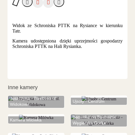
Widok ze Schroniska PTTK na Rysiance w kierunku
Tatr.
Kamera udostępniona dzięki uprzejmości gospodarzy
Schroniska PTTK na Hali Rysianka.
Inne kamery
Juszczyna - Trzebinia ul.
Ujsoły - Centrum
Widokowa
Bacówka na Bukowinie -
Kamera Milówka
Węgierska Górka