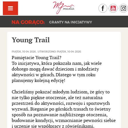
Facebook
YouT
NA GORĄCO:
GRANTY NA INICJATYWY
Young Trail
PIĄTEK, 10 04 2026
UTWORZONO: PIĄTEK, 10 04 2026
Pamiętacie Young Trail?
To inicjatywa, która pokazała nam, jak wiele
dobrego mogą dawać dzieciom i młodzieży
aktywności w górach. Dlatego w tym roku
planujemy kolejną edycję!
Chcieliśmy pokazać młodym ludziom, że góry to
nie tylko piękne otoczenie, ale też naturalna
przestrzeń do aktywności, rozwoju i sportowych
wyzwań. Bieganie po górskich trasach to świetny
sposób na poznawanie najbliższego otoczenia,
budowanie kondycji, wzmacnianie pewności siebie
i uczenie się współpracy z rówieśnikami.